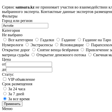
Сервис
samsara.kz
не принимает участия во взаимодействии кл
выбранного эксперта. Контактные данные экспертов размещен
Фильтры
Город или регион
Категория
Не выбрано
Все категории
Гадалки
Гадание
Гадание на Таро
Нумерологи
Экстрасенсы
Ясновидящие
Парапсихол
Открытие дорог
Снятие венца безбрачия
Привлечение з
матрица судьбы
Открытие денежного потока
Свечная м
Цена
от
до
Статус
VIP объявление
Срок размещения
За 24 часа
За 7 дней
За все время
Применить
Меню