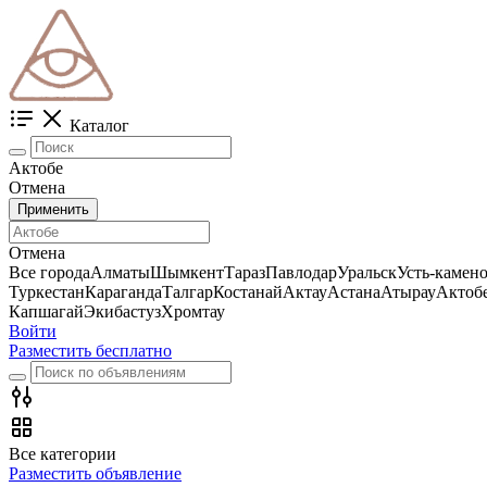
Каталог
Актобе
Отмена
Применить
Отмена
Все города
Алматы
Шымкент
Тараз
Павлодар
Уральск
Усть-камен
Туркестан
Караганда
Талгар
Костанай
Актау
Астана
Атырау
Актоб
Капшагай
Экибастуз
Хромтау
Войти
Разместить бесплатно
Все категории
Разместить объявление