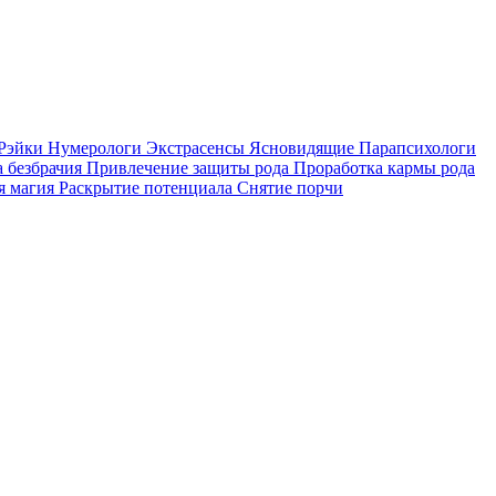
Рэйки
Нумерологи
Экстрасенсы
Ясновидящие
Парапсихологи
 безбрачия
Привлечение защиты рода
Проработка кармы рода
я магия
Раскрытие потенциала
Снятие порчи