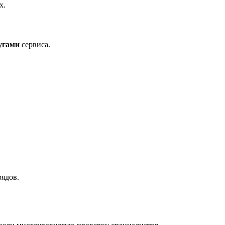
х.
угами
сервиса.
рядов.