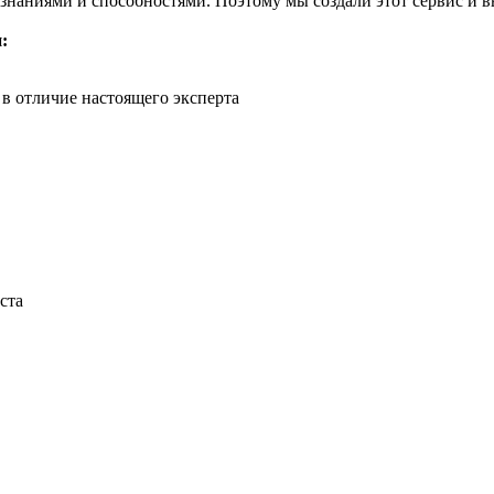
 знаниями и способностями. Поэтому мы создали этот сервис и 
:
 в отличие настоящего эксперта
ста