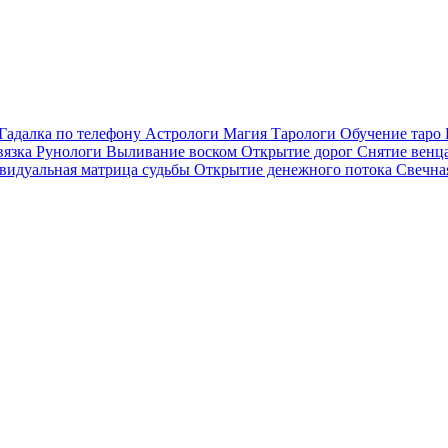
Гадалка по телефону
Астрологи
Магия
Тарологи
Обучение таро
вязка
Рунологи
Выливание воском
Открытие дорог
Снятие венца
видуальная матрица судьбы
Открытие денежного потока
Свечна