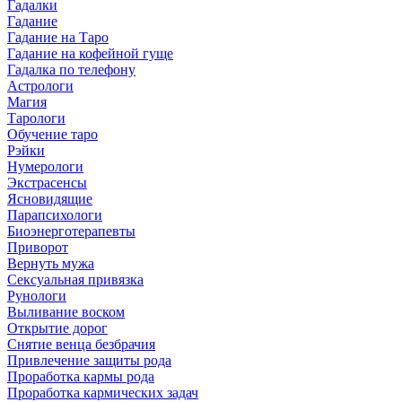
Гадалки
Гадание
Гадание на Таро
Гадание на кофейной гуще
Гадалка по телефону
Астрологи
Магия
Тарологи
Обучение таро
Рэйки
Нумерологи
Экстрасенсы
Ясновидящие
Парапсихологи
Биоэнерготерапевты
Приворот
Вернуть мужа
Сексуальная привязка
Рунологи
Выливание воском
Открытие дорог
Снятие венца безбрачия
Привлечение защиты рода
Проработка кармы рода
Проработка кармических задач