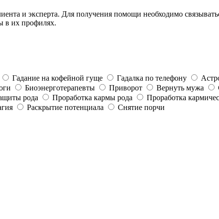
иента и эксперта. Для получения помощи необходимо связыватьс
ы в их профилях.
Гадание на кофейной гуще
Гадалка по телефону
Астр
оги
Биоэнерготерапевты
Приворот
Вернуть мужа
ащиты рода
Проработка кармы рода
Проработка кармичес
агия
Раскрытие потенциала
Снятие порчи