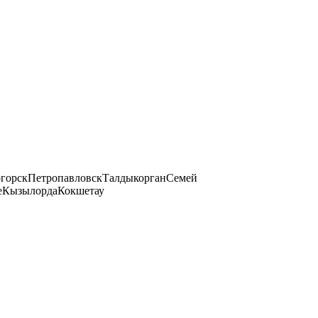
огорск
Петропавловск
Талдыкорган
Семей
е
Кызылорда
Кокшетау