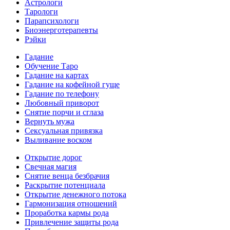
Астрологи
Тарологи
Парапсихологи
Биоэнерготерапевты
Рэйки
Гадание
Обучение Таро
Гадание на картах
Гадание на кофейной гуще
Гадание по телефону
Любовный приворот
Снятие порчи и сглаза
Вернуть мужа
Сексуальная привязка
Выливание воском
Открытие дорог
Свечная магия
Снятие венца безбрачия
Раскрытие потенциала
Открытие денежного потока
Гармонизация отношений
Проработка кармы рода
Привлечение защиты рода