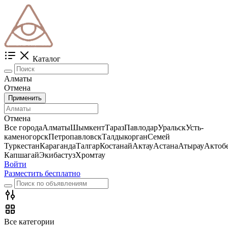
Каталог
Алматы
Отмена
Применить
Отмена
Все города
Алматы
Шымкент
Тараз
Павлодар
Уральск
Усть-
каменогорск
Петропавловск
Талдыкорган
Семей
Туркестан
Караганда
Талгар
Костанай
Актау
Астана
Атырау
Актоб
Капшагай
Экибастуз
Хромтау
Войти
Разместить бесплатно
Все категории