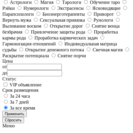
Астрологи
Магия
Тарологи
Обучение таро
Рэйки
Нумерологи
Экстрасенсы
Ясновидящие
Парапсихологи
Биоэнерготерапевты
Приворот
Вернуть мужа
Сексуальная привязка
Рунологи
Выливание воском
Открытие дорог
Снятие венца
безбрачия
Привлечение защиты рода
Проработка
кармы рода
Проработка кармических задач
Гармонизация отношений
Индивидуальная матрица
судьбы
Открытие денежного потока
Свечная магия
Раскрытие потенциала
Снятие порчи
Цена
от
до
Статус
VIP объявление
Срок размещения
За 24 часа
За 7 дней
За все время
Применить
Сбросить
Меню