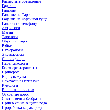
Разместить объявление
Гадалки
Гадание
Гадание на Таро
Гадание на кофейной гуще
Гадалка по телефону
Астрологи
Магия
Тарологи
Обучение таро
Рэйки
Нумерологи
Экстрасенсы
Ясновидящие
Парапсихологи
Биоэнерготерапевты
Приворот
Вернуть мужа
Сексуальная привязка
Рунологи
Выливание воском
Открытие дорог
Снятие венца безбрачия
Привлечение защиты рода
Проработка кармы рода