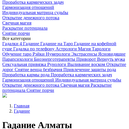
Проработка кармических задач
Гармонизация отношений
Индивидуальная матрица судьбы
Открытие денежного потока
Свечная магия
Раскрытие потенциала
Снятие порчи
Все категории
Гадалки
4
Гадание
Гадание на Таро
Гадание на кофейной
гуще
Гадалка по телефону
Астрологи
Магия
Тарологи
Обучение таро
Рэйки
Нумерологи
Экстрасенсы
Ясновидящие
Парапсихологи
Биоэнерготерапевты
Приворот
Вернуть мужа
Сексуальная привязка
Рунологи
Выливание воском
Открытие
дорог
Снятие венца безбрачия
Привлечение защиты рода
Проработка кармы рода
Проработка кармических задач
Гармонизация отношений
Индивидуальная матрица судьбы
Открытие денежного потока
Свечная магия
Раскрытие
потенциала
Снятие порчи
Главная
Гадание
Гадание Алматы