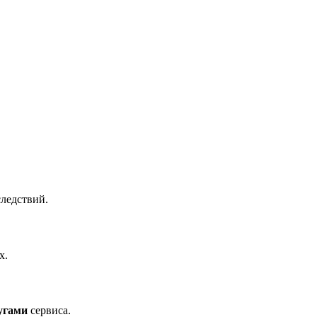
ледствий.
х.
угами
сервиса.