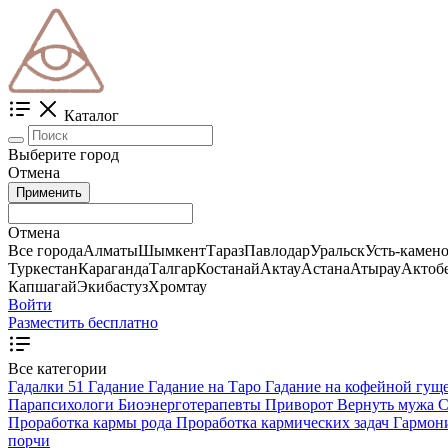
Каталог
Выберите город
Отмена
Применить
Отмена
Все города
Алматы
Шымкент
Тараз
Павлодар
Уральск
Усть-камен
Туркестан
Караганда
Талгар
Костанай
Актау
Астана
Атырау
Актоб
Капшагай
Экибастуз
Хромтау
Войти
Разместить бесплатно
Все категории
Гадалки
51
Гадание
Гадание на Таро
Гадание на кофейной гущ
Парапсихологи
Биоэнерготерапевты
Приворот
Вернуть мужа
С
Проработка кармы рода
Проработка кармических задач
Гармон
порчи