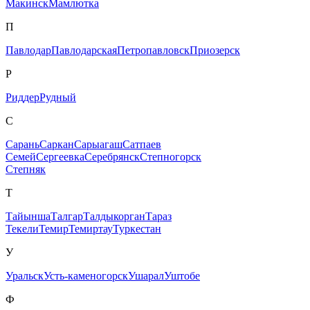
Макинск
Мамлютка
П
Павлодар
Павлодарская
Петропавловск
Приозерск
Р
Риддер
Рудный
С
Сарань
Саркан
Сарыагаш
Сатпаев
Семей
Сергеевка
Серебрянск
Степногорск
Степняк
Т
Тайынша
Талгар
Талдыкорган
Тараз
Текели
Темир
Темиртау
Туркестан
У
Уральск
Усть-каменогорск
Ушарал
Уштобе
Ф