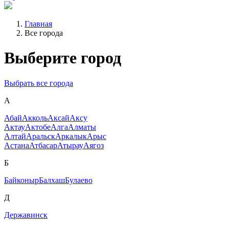
Главная
Все города
Выберите город
Выбрать все города
А
Абай
Акколь
Аксай
Аксу
Актау
Актобе
Алга
Алматы
Алтай
Аральск
Аркалык
Арыс
Астана
Атбасар
Атырау
Аягоз
Б
Байконыр
Балхаш
Булаево
Д
Державинск