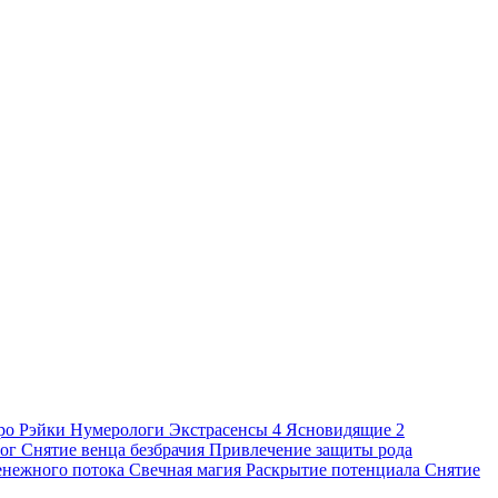
ро
Рэйки
Нумерологи
Экстрасенсы
4
Ясновидящие
2
ог
Снятие венца безбрачия
Привлечение защиты рода
енежного потока
Свечная магия
Раскрытие потенциала
Снятие