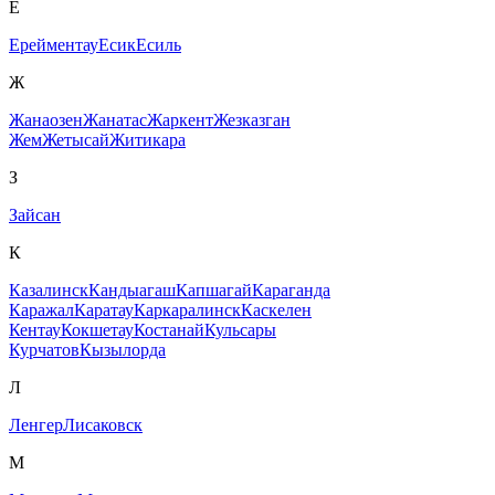
Е
Ерейментау
Есик
Есиль
Ж
Жанаозен
Жанатас
Жаркент
Жезказган
Жем
Жетысай
Житикара
З
Зайсан
К
Казалинск
Кандыагаш
Капшагай
Караганда
Каражал
Каратау
Каркаралинск
Каскелен
Кентау
Кокшетау
Костанай
Кульсары
Курчатов
Кызылорда
Л
Ленгер
Лисаковск
М