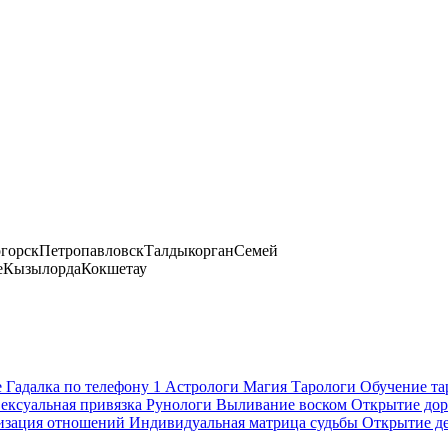
огорск
Петропавловск
Талдыкорган
Семей
е
Кызылорда
Кокшетау
е
Гадалка по телефону
1
Астрологи
Магия
Тарологи
Обучение та
ексуальная привязка
Рунологи
Выливание воском
Открытие дор
изация отношений
Индивидуальная матрица судьбы
Открытие д