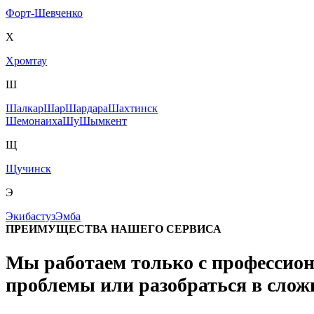
Форт-Шевченко
Х
Хромтау
Ш
Шалкар
Шар
Шардара
Шахтинск
Шемонаиха
Шу
Шымкент
Щ
Щучинск
Э
Экибастуз
Эмба
ПРЕИМУЩЕСТВА НАШЕГО СЕРВИСА
Мы работаем только с профессион
проблемы или разобраться в слож