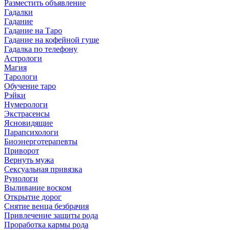
Разместить объявление
Гадалки
Гадание
Гадание на Таро
Гадание на кофейной гуще
Гадалка по телефону
Астрологи
Магия
Тарологи
Обучение таро
Рэйки
Нумерологи
Экстрасенсы
Ясновидящие
Парапсихологи
Биоэнерготерапевты
Приворот
Вернуть мужа
Сексуальная привязка
Рунологи
Выливание воском
Открытие дорог
Снятие венца безбрачия
Привлечение защиты рода
Проработка кармы рода