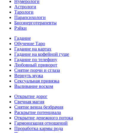
Нумерологи
Астрологи
Тарологи
Парапсихологи
Биоэнерготерапевты
Рэйки
Гадание
Обучение Таро
Гадание на картах
Гадание на кофейной гуще
Гадание по телефону
Любовный приворот
Снятие порчи и сглаза
Вернуть мужа
Сексуальная привязка
Выливание воском
Открытие дорог
Свечная магия
Снятие венца безбрачия
Раскрытие потенциала
Открытие денежного потока
Гармонизация отношений
Проработка кармы рода