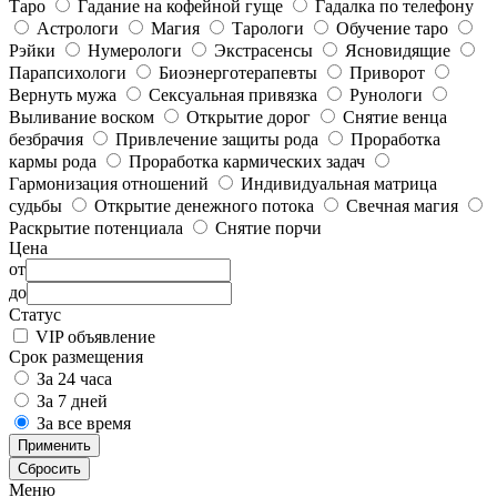
Таро
Гадание на кофейной гуще
Гадалка по телефону
Астрологи
Магия
Тарологи
Обучение таро
Рэйки
Нумерологи
Экстрасенсы
Ясновидящие
Парапсихологи
Биоэнерготерапевты
Приворот
Вернуть мужа
Сексуальная привязка
Рунологи
Выливание воском
Открытие дорог
Снятие венца
безбрачия
Привлечение защиты рода
Проработка
кармы рода
Проработка кармических задач
Гармонизация отношений
Индивидуальная матрица
судьбы
Открытие денежного потока
Свечная магия
Раскрытие потенциала
Снятие порчи
Цена
от
до
Статус
VIP объявление
Срок размещения
За 24 часа
За 7 дней
За все время
Применить
Сбросить
Меню