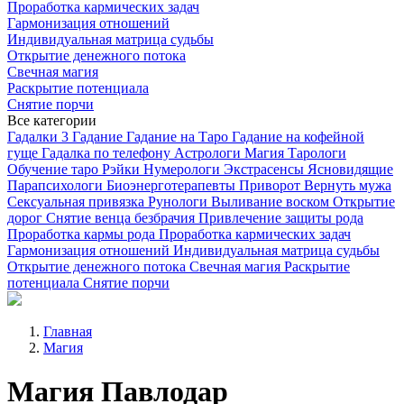
Проработка кармических задач
Гармонизация отношений
Индивидуальная матрица судьбы
Открытие денежного потока
Свечная магия
Раскрытие потенциала
Снятие порчи
Все категории
Гадалки
3
Гадание
Гадание на Таро
Гадание на кофейной
гуще
Гадалка по телефону
Астрологи
Магия
Тарологи
Обучение таро
Рэйки
Нумерологи
Экстрасенсы
Ясновидящие
Парапсихологи
Биоэнерготерапевты
Приворот
Вернуть мужа
Сексуальная привязка
Рунологи
Выливание воском
Открытие
дорог
Снятие венца безбрачия
Привлечение защиты рода
Проработка кармы рода
Проработка кармических задач
Гармонизация отношений
Индивидуальная матрица судьбы
Открытие денежного потока
Свечная магия
Раскрытие
потенциала
Снятие порчи
Главная
Магия
Магия Павлодар