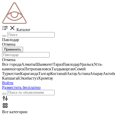
Каталог
Павлодар
Отмена
Применить
Отмена
Все города
Алматы
Шымкент
Тараз
Павлодар
Уральск
Усть-
каменогорск
Петропавловск
Талдыкорган
Семей
Туркестан
Караганда
Талгар
Костанай
Актау
Астана
Атырау
Актоб
Капшагай
Экибастуз
Хромтау
Войти
Разместить бесплатно
Все категории