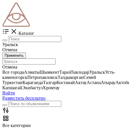
Каталог
Уральск
Отмена
Применить
Отмена
Все города
Алматы
Шымкент
Тараз
Павлодар
Уральск
Усть-
каменогорск
Петропавловск
Талдыкорган
Семей
Туркестан
Караганда
Талгар
Костанай
Актау
Астана
Атырау
Актоб
Капшагай
Экибастуз
Хромтау
Войти
Разместить бесплатно
Все категории