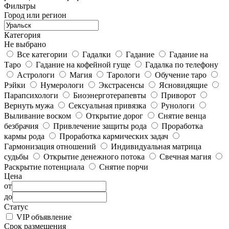
Фильтры
Город или регион
Категория
Не выбрано
Все категории
Гадалки
Гадание
Гадание на
Таро
Гадание на кофейной гуще
Гадалка по телефону
Астрологи
Магия
Тарологи
Обучение таро
Рэйки
Нумерологи
Экстрасенсы
Ясновидящие
Парапсихологи
Биоэнерготерапевты
Приворот
Вернуть мужа
Сексуальная привязка
Рунологи
Выливание воском
Открытие дорог
Снятие венца
безбрачия
Привлечение защиты рода
Проработка
кармы рода
Проработка кармических задач
Гармонизация отношений
Индивидуальная матрица
судьбы
Открытие денежного потока
Свечная магия
Раскрытие потенциала
Снятие порчи
Цена
от
до
Статус
VIP объявление
Срок размещения