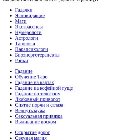
Гадалки
Ясновидящие
Маги
Экстрасенсы
Нумерологи
Астрологи
Тарологи
Парапсихологи
Биоэнерготерапевты
Рэйки
Гадание
Обучение Таро
Гадание на картах
Гадание на кофейной гуще
Гадание по телефону
Любовный приворот
Снятие порчи и сглаза
Вернуть мужа
Сексуальная привязка
Выливание воском
Открытие дорог
Свечная магия