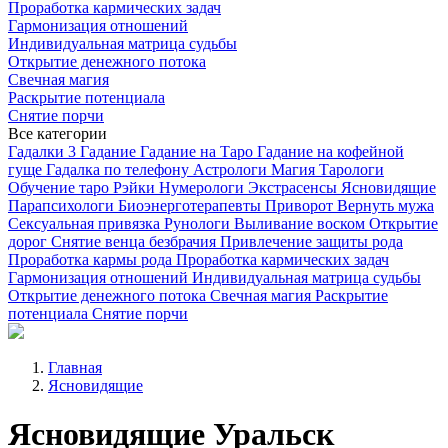
Проработка кармических задач
Гармонизация отношений
Индивидуальная матрица судьбы
Открытие денежного потока
Свечная магия
Раскрытие потенциала
Снятие порчи
Все категории
Гадалки
3
Гадание
Гадание на Таро
Гадание на кофейной
гуще
Гадалка по телефону
Астрологи
Магия
Тарологи
Обучение таро
Рэйки
Нумерологи
Экстрасенсы
Ясновидящие
Парапсихологи
Биоэнерготерапевты
Приворот
Вернуть мужа
Сексуальная привязка
Рунологи
Выливание воском
Открытие
дорог
Снятие венца безбрачия
Привлечение защиты рода
Проработка кармы рода
Проработка кармических задач
Гармонизация отношений
Индивидуальная матрица судьбы
Открытие денежного потока
Свечная магия
Раскрытие
потенциала
Снятие порчи
Главная
Ясновидящие
Ясновидящие Уральск