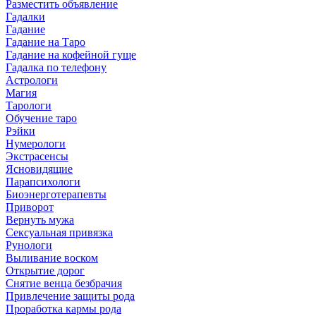
Разместить объявление
Гадалки
Гадание
Гадание на Таро
Гадание на кофейной гуще
Гадалка по телефону
Астрологи
Магия
Тарологи
Обучение таро
Рэйки
Нумерологи
Экстрасенсы
Ясновидящие
Парапсихологи
Биоэнерготерапевты
Приворот
Вернуть мужа
Сексуальная привязка
Рунологи
Выливание воском
Открытие дорог
Снятие венца безбрачия
Привлечение защиты рода
Проработка кармы рода